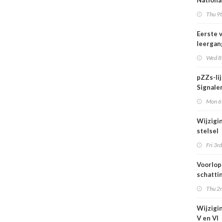
Nationa
actief i
Thu 9t
midden 
van Ned
Eerste 
leergan
DSO pro
Wed 8t
septem
start
pZZs-li
Signaler
stoffen
Mon 6t
onderz
Wijzigi
stelsel
Omgevi
Fri 3rd
1 juli 2
Voorlop
schattin
verhoog
Thu 2n
zien tij
hittegol
Wijzigin
V en VI