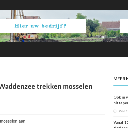
kans op smog door ozon
MEER 
 Waddenzee trekken mosselen
Ook in 
hittepe
juni me
Wed 1
sterfge
verwac
 mosselen aan.
Vanaf 11