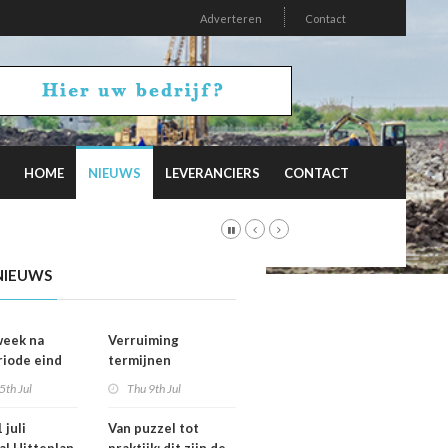
Adverteren
Contact
HOME
NIEUWS
LEVERANCIERS
CONTACT
NIEUWS
week na
Verruiming
riode eind
termijnen
er
voorkeursrecht
5th Jul
Thu 9th Jul
vallen dan
geeft gemeenten
ht
meer grip op grond
 juli
Van puzzel tot