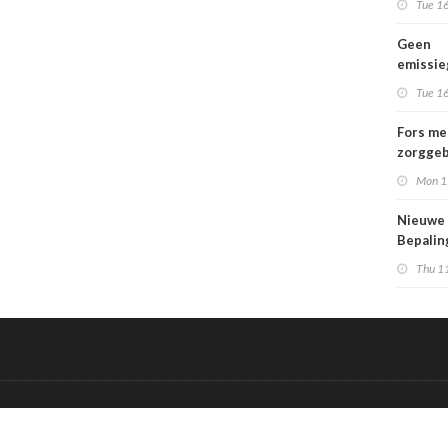
Tue 16
Geen
emissi
voor la
Tue 16
Fors me
zorggeb
zorguit
Mon 1
kindere
opgroei
Nieuwe
kwetsba
Bepali
en aang
Thu 1
MPG-eis
werkin
&
Onderdeel van:
BrancheConnect
De