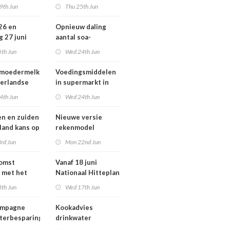
ziekten door dieren
9th Jun
Thu 25th Jun
andse
vooral buiten
zondheid
Europa
 26 en
Opnieuw daling
g 27 juni
aantal soa-
 smog door
consulten in 2025,
5th Jun
Wed 24th Jun
aantal gonorroe en
syfilis diagnoses
 moedermelk
Voedingsmiddelen
stabiel hoog
erlandse
in supermarkt in
n
2025 iets verbeterd
4th Jun
Wed 24th Jun
en en zuiden
Nieuwe versie
 land kans op
rekenmodel
or ozon
luchtkwaliteit
rd Jun
Mon 22nd Jun
Geomilieu ISL3a
komst
Vanaf 18 juni
 met het
Nationaal Hitteplan
besluit op
actief in heel
8th Jun
Wed 17th Jun
Nederland
ampagne
Kookadvies
terbesparing
drinkwater
Schoorlstraat en