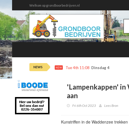
Welkom op grondboorbedrijven.nl
NEWS
Tue 4th 11:08
Dinsdag 4 augustus 
NEW
'Lampenkappen' in
aan
Fri 6th Oct 2023
Lees Bron
Kunstriffen in de Waddenzee trekken