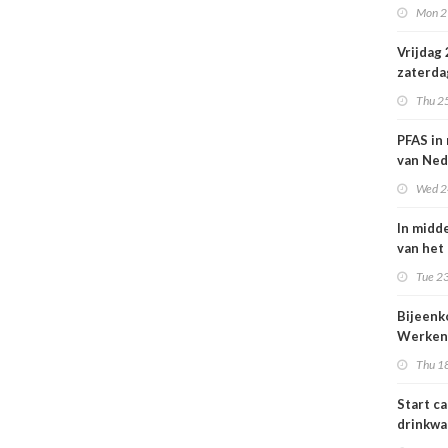
Mon 2
Nederl
volksge
Vrijdag
zaterda
kans op
Thu 2
ozon
PFAS in
van Ned
vrouwe
Wed 2
In midd
van het
smog do
Tue 23
Bijeen
Werken
project
Thu 1
25 juni
Start c
drinkwa