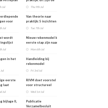
al Hitteplan
praktijk: dit zijn de
n zuiden,
belangrijkste
h Jul
Thu 9th Jul
en oosten
inzichten van de
erland
IPLO Schakeldagen
verdiepende
Van theorie naar
gen voor
praktijk: 5 inzichten
fessional in
voor een succesvol
h Jul
Tue 7th Jul
ber van
projectbesluit
jst wordt
Nieuw rekenmodel kan
ingslijst
eerste stap zijn naar meer
 in Europees
duidelijkheid over
h Jul
Mon 6th Jul
oek
gewasbeschermingsmiddelen
en woonafstand
ngen in het
Handleiding bij
rekenmodel
ngswet per
plankostenscan
 Jul
Fri 3rd Jul
026
beschikbaar
ige eerste
RIVM doet voorstel
g laat
voor structureel
de sterfte
meten chemische
d Jul
Wed 1st Jul
dens
stoffen bij inwoners
f in juni
van Nederland
g bijlage II,
Publicatie
Verzamelbesluit