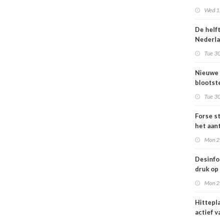
Omgevi
Wed 1s
De helf
Nederl
bevolki
Tue 30
moeite
informa
Nieuwe
gezond
blootste
respons
Tue 30
voor lu
Nederl
Forse st
het aan
en
Mon 2
jongvo
dat elek
Desinfo
druk op
interna
Mon 2
samenw
grote
Hittepl
interna
actief v
dreigin