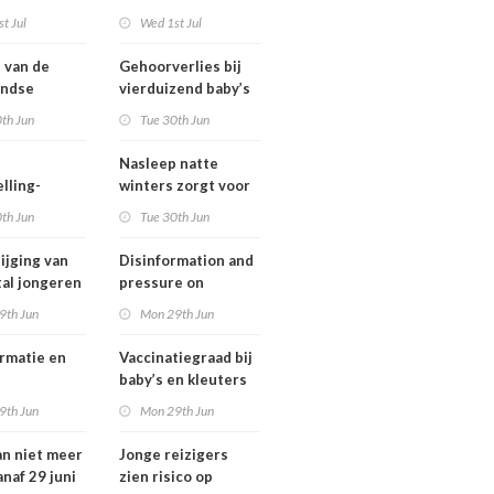
ngsregeling
Omgevingswet
t Jul
Wed 1st Jul
IenW bodem en
water 2026
t van de
Gehoorverlies bij
andse
vierduizend baby’s
ng heeft
snel ontdekt
th Jun
Tue 30th Jun
 met
tie over
Nasleep natte
heid
lling-
winters zorgt voor
relaties
lage hoeveelheid
th Jun
Tue 30th Jun
chthavens in
nitraat onder
and
derogatiebedrijven,
ijging van
Disinformation and
effect afbouw
tal jongeren
pressure on
derogatie nog niet
international
9th Jun
Mon 29th Jun
zichtbaar
lwassenen
cooperation pose
trisch fietst
major international
rmatie en
Vaccinatiegraad bij
threats to public
baby’s en kleuters
health in the
tionale
licht gedaald, bij
9th Jun
Mon 29th Jun
Netherlands
erking
tieners gestegen
an niet meer
Jonge reizigers
tionale
anaf 29 juni
zien risico op
gen voor