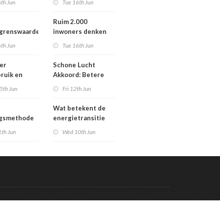
th Jun
Tue 16th Jun
Werengouw voorbij
Ruim 2.000
egrenswaarde
inwoners denken
chgas
mee over toekomst
th Jun
Tue 16th Jun
waterbeheer
er
Schone Lucht
ruik en
Akkoord: Betere
gaven bij
luchtkwaliteit in
5th Jun
Fri 12th Jun
n die
2030 leidt tot meer
en in
gezondheidswinst
Wat betekent de
re situatie
ngsmethode
energietransitie
epaste
voor u? Ontdek het
1th Jun
Wed 10th Jun
en in
tijdens de
g
Schakeldagen
Code & Hosted by:
 Meern Multimedia
VDVO
Contact