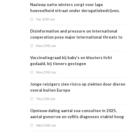
Nasleep natte winters zorgt voor lage
hoeveelheid nitraat onder derogatiebedrijven,
effect afbouw derogatie nog niet zichtbaar
Tue 30th Jun
Disinformation and pressure on international
cooperation pose major international threats to
public health in the Netherlands
Mon 29th Jun
Vaccinatiegraad bij baby’s en kleuters licht
gedaald, bij tieners gestegen
Mon 29th Jun
Jonge reizigers zien risico op ziekten door dieren
vooral buiten Europa
Thu 25th Jun
Opnieuw daling aantal soa-consulten in 2025,
aantal gonorroe en syfilis diagnoses stabiel hoog
Wed 24th Jun