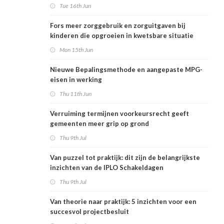
Tue 16th Jun
Fors meer zorggebruik en zorguitgaven bij
kinderen die opgroeien in kwetsbare situatie
Mon 15th Jun
Nieuwe Bepalingsmethode en aangepaste MPG-
eisen in werking
Thu 11th Jun
Verruiming termijnen voorkeursrecht geeft
gemeenten meer grip op grond
Thu 9th Jul
Van puzzel tot praktijk: dit zijn de belangrijkste
inzichten van de IPLO Schakeldagen
Thu 9th Jul
Van theorie naar praktijk: 5 inzichten voor een
succesvol projectbesluit