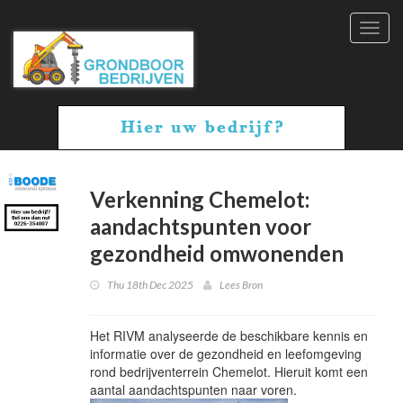
Toggl
navig
Verkenning Chemelot:
aandachtspunten voor
gezondheid omwonenden
Thu 18th Dec 2025
Lees Bron
Het RIVM analyseerde de beschikbare kennis en
informatie over de gezondheid en leefomgeving
rond bedrijventerrein Chemelot. Hieruit komt een
aantal aandachtspunten naar voren.