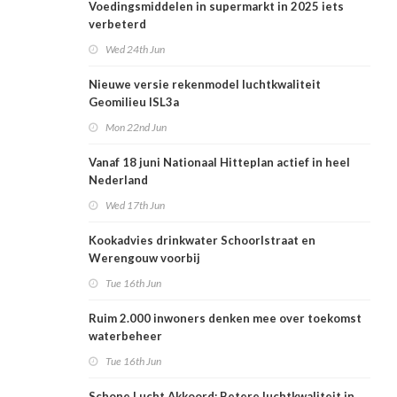
Voedingsmiddelen in supermarkt in 2025 iets
verbeterd
Wed 24th Jun
Nieuwe versie rekenmodel luchtkwaliteit
Geomilieu ISL3a
Mon 22nd Jun
Vanaf 18 juni Nationaal Hitteplan actief in heel
Nederland
Wed 17th Jun
Kookadvies drinkwater Schoorlstraat en
Werengouw voorbij
Tue 16th Jun
Ruim 2.000 inwoners denken mee over toekomst
waterbeheer
Tue 16th Jun
Schone Lucht Akkoord: Betere luchtkwaliteit in