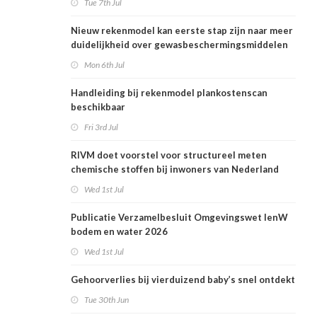
Tue 7th Jul
Nieuw rekenmodel kan eerste stap zijn naar meer
duidelijkheid over gewasbeschermingsmiddelen
en woonafstand
Mon 6th Jul
Handleiding bij rekenmodel plankostenscan
beschikbaar
Fri 3rd Jul
RIVM doet voorstel voor structureel meten
chemische stoffen bij inwoners van Nederland
Wed 1st Jul
Publicatie Verzamelbesluit Omgevingswet IenW
bodem en water 2026
Wed 1st Jul
Gehoorverlies bij vierduizend baby’s snel ontdekt
Tue 30th Jun