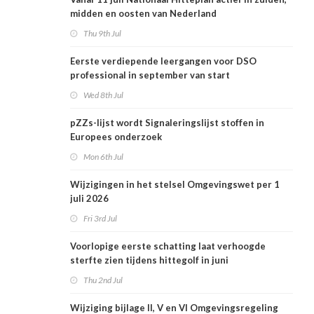
midden en oosten van Nederland
Thu 9th Jul
Eerste verdiepende leergangen voor DSO
professional in september van start
Wed 8th Jul
pZZs-lijst wordt Signaleringslijst stoffen in
Europees onderzoek
Mon 6th Jul
Wijzigingen in het stelsel Omgevingswet per 1
juli 2026
Fri 3rd Jul
Voorlopige eerste schatting laat verhoogde
sterfte zien tijdens hittegolf in juni
Thu 2nd Jul
Wijziging bijlage II, V en VI Omgevingsregeling