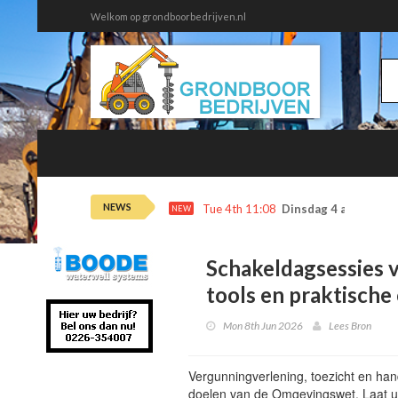
Welkom op grondboorbedrijven.nl
NEWS
Tue 4th 11:08
Dinsdag 4 augustus 
NEW
Schakeldagsessies 
tools en praktische
Mon 8th Jun 2026
Lees Bron
Vergunningverlening, toezicht en han
doelen van de Omgevingswet. Laat u 