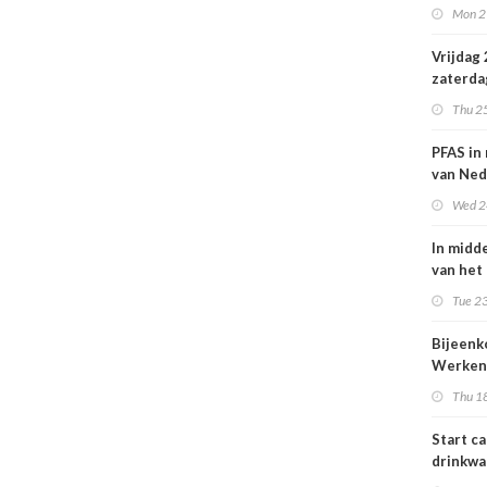
Mon 2
Nederl
volksge
Vrijdag
zaterda
kans op
Thu 2
ozon
PFAS in
van Ned
vrouwe
Wed 2
In midd
van het
smog do
Tue 23
Bijeen
Werken
project
Thu 1
25 juni
Start c
drinkwa