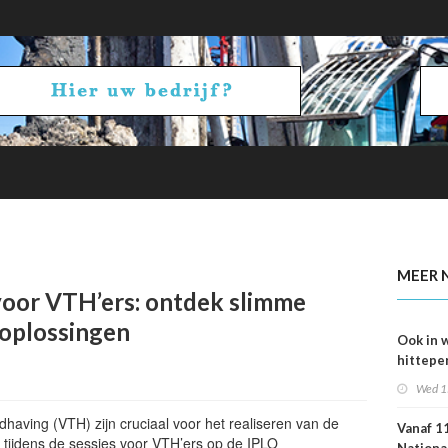
kans op smog door ozon
MEER 
voor VTH’ers: ontdek slimme
 oplossingen
Ook in 
hittepe
juni me
Wed 1
sterfge
verwac
dhaving (VTH) zijn cruciaal voor het realiseren van de
Vanaf 11
tijdens de sessies voor VTH’ers op de IPLO