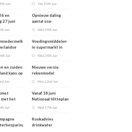
ziekten door dieren
9th Jun
Thu 25th Jun
andse
vooral buiten
zondheid
Europa
 26 en
Opnieuw daling
g 27 juni
aantal soa-
 smog door
consulten in 2025,
5th Jun
Wed 24th Jun
aantal gonorroe en
syfilis diagnoses
 moedermelk
Voedingsmiddelen
stabiel hoog
erlandse
in supermarkt in
n
2025 iets verbeterd
4th Jun
Wed 24th Jun
en en zuiden
Nieuwe versie
 land kans op
rekenmodel
or ozon
luchtkwaliteit
rd Jun
Mon 22nd Jun
Geomilieu ISL3a
komst
Vanaf 18 juni
 met het
Nationaal Hitteplan
besluit op
actief in heel
8th Jun
Wed 17th Jun
Nederland
ampagne
Kookadvies
terbesparing
drinkwater
Schoorlstraat en