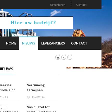
Adverteren
Contact
HOME
NIEUWS
LEVERANCIERS
CONTACT
NIEUWS
week na
Verruiming
riode eind
termijnen
er
voorkeursrecht
5th Jul
Thu 9th Jul
vallen dan
geeft gemeenten
ht
meer grip op grond
 juli
Van puzzel tot