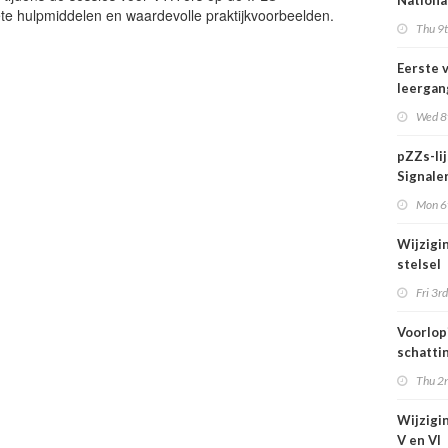
Nationa
te hulpmiddelen en waardevolle praktijkvoorbeelden.
actief i
Thu 9t
midden 
van Ned
Eerste 
leergan
DSO pro
Wed 8t
septem
start
pZZs-li
Signaler
stoffen
Mon 6t
onderz
Wijzigi
stelsel
Omgevi
Fri 3rd
1 juli 2
Voorlop
schattin
verhoog
Thu 2n
zien tij
hittegol
Wijzigin
V en VI