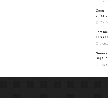
Tue 16
Geen
emissi
voor la
Tue 16
Fors me
zorggeb
zorguit
Mon 1
kindere
opgroei
Nieuwe
kwetsba
Bepali
en aang
Thu 1
MPG-eis
werkin
&
Onderdeel van:
BrancheConnect
De