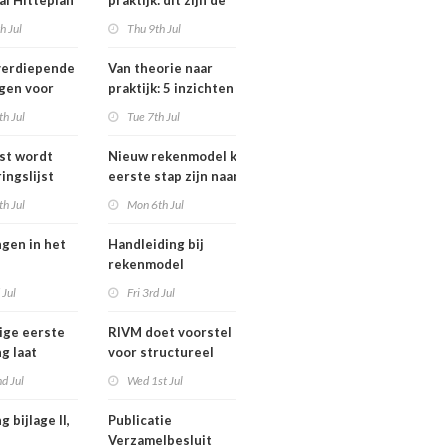
al Hitteplan
praktijk: dit zijn de
n zuiden,
belangrijkste
h Jul
Thu 9th Jul
en oosten
inzichten van de
erland
IPLO Schakeldagen
verdiepende
Van theorie naar
gen voor
praktijk: 5 inzichten
fessional in
voor een succesvol
h Jul
Tue 7th Jul
ber van
projectbesluit
jst wordt
Nieuw rekenmodel kan
ingslijst
eerste stap zijn naar meer
 in Europees
duidelijkheid over
h Jul
Mon 6th Jul
oek
gewasbeschermingsmiddelen
en woonafstand
ngen in het
Handleiding bij
rekenmodel
ngswet per
plankostenscan
 Jul
Fri 3rd Jul
026
beschikbaar
ige eerste
RIVM doet voorstel
g laat
voor structureel
de sterfte
meten chemische
d Jul
Wed 1st Jul
dens
stoffen bij inwoners
f in juni
van Nederland
g bijlage II,
Publicatie
Verzamelbesluit