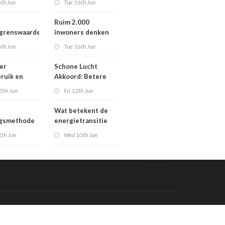
th Jun
Tue 16th Jun
Werengouw voorbij
Ruim 2.000
egrenswaarde
inwoners denken
chgas
mee over toekomst
th Jun
Tue 16th Jun
waterbeheer
er
Schone Lucht
ruik en
Akkoord: Betere
gaven bij
luchtkwaliteit in
5th Jun
Fri 12th Jun
n die
2030 leidt tot meer
en in
gezondheidswinst
Wat betekent de
re situatie
ngsmethode
energietransitie
epaste
voor u? Ontdek het
1th Jun
Wed 10th Jun
en in
tijdens de
g
Schakeldagen
Code & Hosted by:
 Meern Multimedia
VDVO
Contact