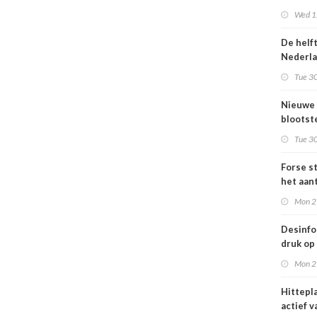
Omgevi
Wed 1s
De helf
Nederl
bevolki
Tue 30
moeite
informa
Nieuwe
gezond
blootste
respons
Tue 30
voor lu
Nederl
Forse st
het aan
en
Mon 2
jongvo
dat elek
Desinfo
druk op
interna
Mon 2
samenw
grote
Hittepl
interna
actief v
dreigin