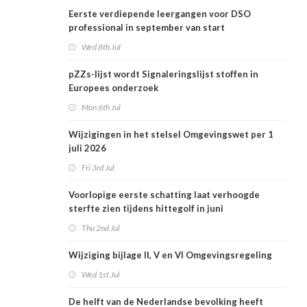
Eerste verdiepende leergangen voor DSO
professional in september van start
Wed 8th Jul
pZZs-lijst wordt Signaleringslijst stoffen in
Europees onderzoek
Mon 6th Jul
Wijzigingen in het stelsel Omgevingswet per 1
juli 2026
Fri 3rd Jul
Voorlopige eerste schatting laat verhoogde
sterfte zien tijdens hittegolf in juni
Thu 2nd Jul
Wijziging bijlage II, V en VI Omgevingsregeling
Wed 1st Jul
De helft van de Nederlandse bevolking heeft