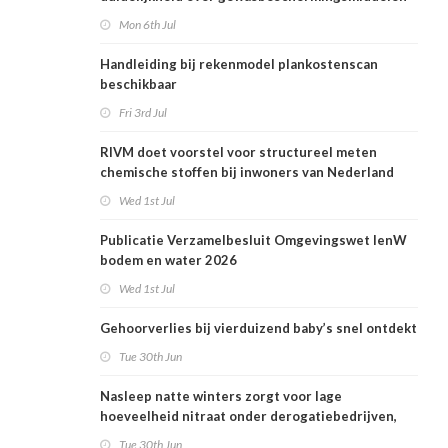
en woonafstand
Mon 6th Jul
Handleiding bij rekenmodel plankostenscan
beschikbaar
Fri 3rd Jul
RIVM doet voorstel voor structureel meten
chemische stoffen bij inwoners van Nederland
Wed 1st Jul
Publicatie Verzamelbesluit Omgevingswet IenW
bodem en water 2026
Wed 1st Jul
Gehoorverlies bij vierduizend baby’s snel ontdekt
Tue 30th Jun
Nasleep natte winters zorgt voor lage
hoeveelheid nitraat onder derogatiebedrijven,
effect afbouw derogatie nog niet zichtbaar
Tue 30th Jun