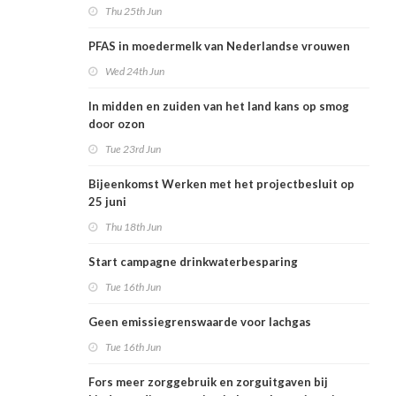
Thu 25th Jun
PFAS in moedermelk van Nederlandse vrouwen
Wed 24th Jun
In midden en zuiden van het land kans op smog
door ozon
Tue 23rd Jun
Bijeenkomst Werken met het projectbesluit op
25 juni
Thu 18th Jun
Start campagne drinkwaterbesparing
Tue 16th Jun
Geen emissiegrenswaarde voor lachgas
Tue 16th Jun
Fors meer zorggebruik en zorguitgaven bij