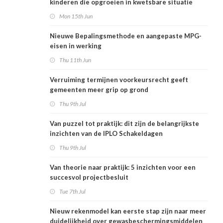
kinderen die opgroeien in kwetsbare situatie
Mon 15th Jun
Nieuwe Bepalingsmethode en aangepaste MPG-
eisen in werking
Thu 11th Jun
Verruiming termijnen voorkeursrecht geeft
gemeenten meer grip op grond
Thu 9th Jul
Van puzzel tot praktijk: dit zijn de belangrijkste
inzichten van de IPLO Schakeldagen
Thu 9th Jul
Van theorie naar praktijk: 5 inzichten voor een
succesvol projectbesluit
Tue 7th Jul
Nieuw rekenmodel kan eerste stap zijn naar meer
duidelijkheid over gewasbeschermingsmiddelen