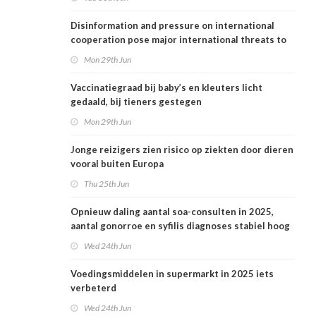
Disinformation and pressure on international
cooperation pose major international threats to
public health in the Netherlands
Mon 29th Jun
Vaccinatiegraad bij baby’s en kleuters licht
gedaald, bij tieners gestegen
Mon 29th Jun
Jonge reizigers zien risico op ziekten door dieren
vooral buiten Europa
Thu 25th Jun
Opnieuw daling aantal soa-consulten in 2025,
aantal gonorroe en syfilis diagnoses stabiel hoog
Wed 24th Jun
Voedingsmiddelen in supermarkt in 2025 iets
verbeterd
Wed 24th Jun