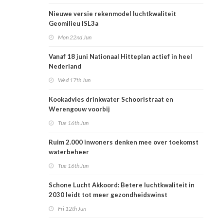
Nieuwe versie rekenmodel luchtkwaliteit
Geomilieu ISL3a
Mon 22nd Jun
Vanaf 18 juni Nationaal Hitteplan actief in heel
Nederland
Wed 17th Jun
Kookadvies drinkwater Schoorlstraat en
Werengouw voorbij
Tue 16th Jun
Ruim 2.000 inwoners denken mee over toekomst
waterbeheer
Tue 16th Jun
Schone Lucht Akkoord: Betere luchtkwaliteit in
2030 leidt tot meer gezondheidswinst
Fri 12th Jun