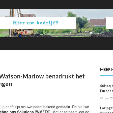
kans op smog door ozon
MEER 
Watson-Marlow benadrukt het
ingen
Sulteq 
Europea
Partner
Tue 20
van Allw
Radolfz
up heeft zijn nieuwe naam bekend gemaakt. De nieuwe
Lozings
echnology Solutions (WMFTS)
. Met deze naam legt de