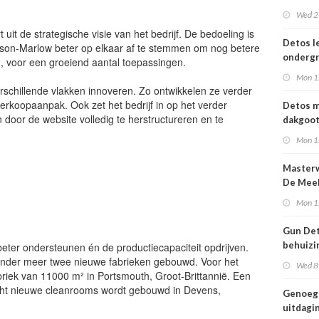
10-202
Wed 2
uit de strategische visie van het bedrijf. De bedoeling is
Detos l
on-Marlow beter op elkaar af te stemmen om nog betere
onderg
, voor een groeiend aantal toepassingen.
Mon 1
rschillende vlakken innoveren. Zo ontwikkelen ze verder
verkoopaanpak. Ook zet het bedrijf in op het verder
Detos m
n door de website volledig te herstructureren en te
dakgoo
Mon 1
Master
De Meel
Mon 1
Gun De
behuizi
eter ondersteunen én de productiecapaciteit opdrijven.
tweede 
 onder meer twee nieuwe fabrieken gebouwd. Voor het
Wed 8
riek van 11000 m² in Portsmouth, Groot-Brittannië. Een
cht nieuwe cleanrooms wordt gebouwd in Devens,
Genoeg
uitdagin