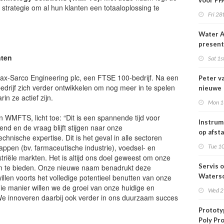
voor P
trategie om al hun klanten een totaaloplossing te
afvalwa
Fri 28
Water A
present
'Bluepri
nten
Sat 1s
circula
smart so
ax-Sarco Engineering plc, een FTSE 100-bedrijf. Na een
Peter v
New Yo
bedrijf zich verder ontwikkelen om nog meer in te spelen
nieuwe
n ze actief zijn.
branch
Mon 1
Water A
WMFTS, licht toe: “Dit is een spannende tijd voor
Instrum
d en de vraag blijft stijgen naar onze
op afst
chnische expertise. Dit is het geval in alle sectoren
happen (bv. farmaceutische industrie), voedsel- en
Tue 10
riële markten. Het is altijd ons doel geweest om onze
Servis 
en te bieden. Onze nieuwe naam benadrukt deze
Waters
willen voorts het volledige potentieel benutten van onze
ie manier willen we de groei van onze huidige en
Wed 2
e innoveren daarbij ook verder in ons duurzaam succes
Prototy
Poly Pr