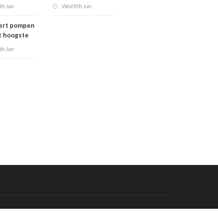
s!
th Jun
Wed 8th Jun
ert pompen
t hoogste
van ons
th Jun
Code & Hosted by:
 Meern Multimedia
VDVO
Contact