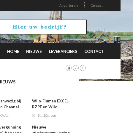
Adverteren
Contact
HOME
NIEUWS
LEVERANCIERS
CONTACT
NIEUWS
aanwezig bij
Wilo-Flumen EXCEL-
n Channel
RZPE en Wilo-
 Meeting
Flumen OPTI-RZP:
th Jun
Sat 10th Jun
eiler in
afvalwater en slib
ell
veilig en efficiënt
vergunning
Nieuwe
verpompen