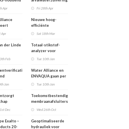
FAS-houdend
afvalwaterzuivering
ter
voor Cargill
th Apr
Fri 28th Apr
Ivoorkust:
ondersteuning bij
lliance
Nieuwe hoog-
keuze voor
eert
efficiënte
leverancier
nt for a
roestvrijstalen 10-
t Apr
Sat 18th Mar
r water
inch bronpompen
ciety' in
van KSB
an der Linde
Totaal-stikstof-
rk
analyzer voor
emanager
milieubewaking en
3th Feb
Tue 10th Jan
lliance
afvalwater
entverificatie
Water Alliance en
and
ENVAQUA gaan per
januari 2023 samen
th Jan
Tue 10th Jan
verder
ontzorgt
Toekomstbestendige
chap
membraanafsluiters
voor drinkwater
1st Dec
Wed 26th Oct
pe Exalto –
Geoptimaliseerde
oducts 20-
hydrauliek voor