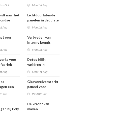
2
efficiënte
6th Oct
Mon 1st Aug
afvalwaterverwerking
eidt naar het
Lichtdoorlatende
rondse
panelen in de juiste
kleur
st Aug
Mon 1st Aug
et een
Verbreden van
t
interne kennis
st Aug
Mon 1st Aug
works voor
Detos blijft
fabriek
variëren in
afmetingen!
st Aug
Mon 1st Aug
tos
Glasvezelversterkt
ngen een
paneel voor
leven
monumentaal
th Jun
Wed 8th Jun
filtergebouw
De kracht van
gen bij Poly
mallen