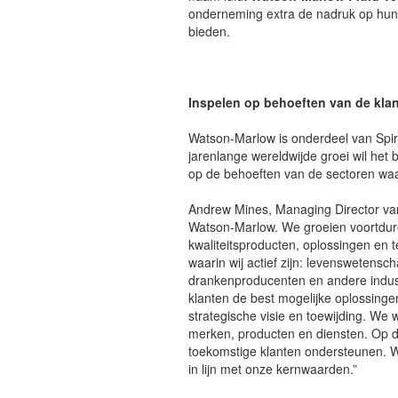
onderneming extra de nadruk op hun s
bieden.
Inspelen op behoeften van de kla
Watson-Marlow is onderdeel van Spir
jarenlange wereldwijde groei wil het 
op de behoeften van de sectoren waari
Andrew Mines, Managing Director van 
Watson-Marlow. We groeien voortduren
kwaliteitsproducten, oplossingen en te
waarin wij actief zijn: levenswetensc
drankenproducenten en andere indust
klanten de best mogelijke oplossing
strategische visie en toewijding. We 
merken, producten en diensten. Op d
toekomstige klanten ondersteunen. W
in lijn met onze kernwaarden.”