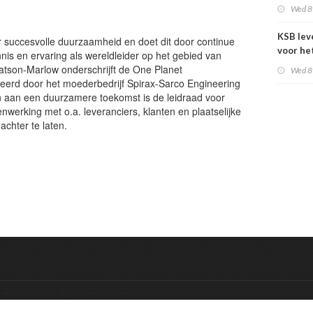
Product
Wed 8
KSB lev
oor succesvolle duurzaamheid en doet dit door continue
voor he
nis en ervaring als wereldleider op het gebied van
gebouw 
atson-Marlow onderschrijft de One Planet
Wed 8
land
ceerd door het moederbedrijf Spirax-Sarco Engineering
n aan een duurzamere toekomst is de leidraad voor
enwerking met o.a. leveranciers, klanten en plaatselijke
chter te laten.
&
Onderdeel van:
BrancheConnect
De