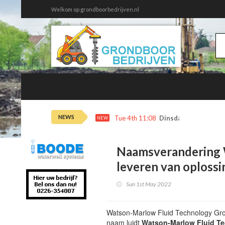
Welkom op grondboorbedrijven.nl
NEWS
Tue 4th 11:08
Dinsdag 4 augustus 
NEW
Naamsverandering 
leveren van oploss
Sun 1st May 2022
Watson-Marlow Fluid Technology Gro
naam luidt
Watson-Marlow Fluid T