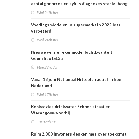
aantal gonorroe en syfilis diagnoses stabiel hoog
Wed 24th Jun
Voedingsmiddelen in supermarkt in 2025 iets
verbeterd
Wed 24th Jun
Nieuwe versie rekenmodel luchtkwaliteit
Geomilieu ISL3a
Mon 22nd Jun
Vanaf 18 juni Nationaal Hitteplan actief in heel
Nederland
Wed 17th Jun
Kookadvies drinkwater Schoorlstraat en
Werengouw voorbij
Tue 16th Jun
Ruim 2.000 inwoners denken mee over toekomst