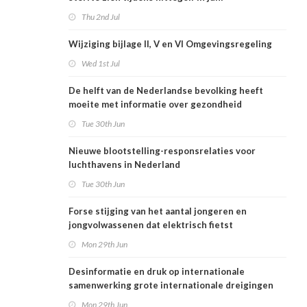
Thu 2nd Jul
Wijziging bijlage II, V en VI Omgevingsregeling
Wed 1st Jul
De helft van de Nederlandse bevolking heeft
moeite met informatie over gezondheid
Tue 30th Jun
Nieuwe blootstelling-responsrelaties voor
luchthavens in Nederland
Tue 30th Jun
Forse stijging van het aantal jongeren en
jongvolwassenen dat elektrisch fietst
Mon 29th Jun
Desinformatie en druk op internationale
samenwerking grote internationale dreigingen
voor Nederlandse volksgezondheid
Mon 29th Jun