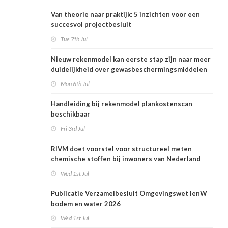
Van theorie naar praktijk: 5 inzichten voor een
succesvol projectbesluit
Tue 7th Jul
Nieuw rekenmodel kan eerste stap zijn naar meer
duidelijkheid over gewasbeschermingsmiddelen
en woonafstand
Mon 6th Jul
Handleiding bij rekenmodel plankostenscan
beschikbaar
Fri 3rd Jul
RIVM doet voorstel voor structureel meten
chemische stoffen bij inwoners van Nederland
Wed 1st Jul
Publicatie Verzamelbesluit Omgevingswet IenW
bodem en water 2026
Wed 1st Jul