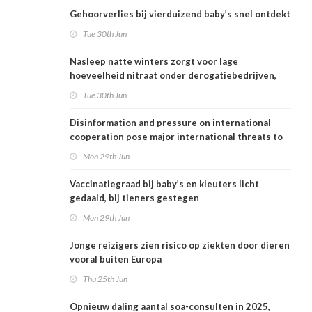
Gehoorverlies bij vierduizend baby’s snel ontdekt
Tue 30th Jun
Nasleep natte winters zorgt voor lage
hoeveelheid nitraat onder derogatiebedrijven,
effect afbouw derogatie nog niet zichtbaar
Tue 30th Jun
Disinformation and pressure on international
cooperation pose major international threats to
public health in the Netherlands
Mon 29th Jun
Vaccinatiegraad bij baby’s en kleuters licht
gedaald, bij tieners gestegen
Mon 29th Jun
Jonge reizigers zien risico op ziekten door dieren
vooral buiten Europa
Thu 25th Jun
Opnieuw daling aantal soa-consulten in 2025,