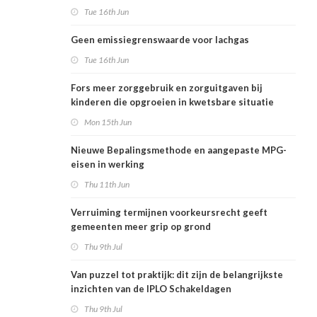
Tue 16th Jun
Geen emissiegrenswaarde voor lachgas
Tue 16th Jun
Fors meer zorggebruik en zorguitgaven bij
kinderen die opgroeien in kwetsbare situatie
Mon 15th Jun
Nieuwe Bepalingsmethode en aangepaste MPG-
eisen in werking
Thu 11th Jun
Verruiming termijnen voorkeursrecht geeft
gemeenten meer grip op grond
Thu 9th Jul
Van puzzel tot praktijk: dit zijn de belangrijkste
inzichten van de IPLO Schakeldagen
Thu 9th Jul