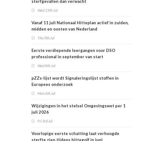
sterfgevallen dan verwacht
Wed 15th Jul
Vanaf 11 juli Nationaal Hitteplan actief in zuiden,
midden en oosten van Nederland
Thu 9th Jul
Eerste verdiepende leergangen voor DSO
professional in september van start
Wed 8th Jul
pZZs-lijst wordt Signaleringslijst stoffen in
Europees onderzoek
Mon 6th Jul
Wijzigingen in het stelsel Omgevingswet per 1
juli 2026
Fri 3rd Jul
Voorlopige eerste schatting laat verhoogde
sterfte zien tijdens hittegolf in juni