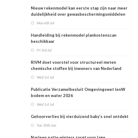
Nieuw rekenmodel kan eerste stap zijn naar meer
duidelijkheid over gewasbeschermingsmiddelen
en woonafstand
Mon 6th Jul
Handleiding bij rekenmodel plankostenscan
beschikbaar
Fri 3rd Jul
RIVM doet voorstel voor structureel meten
chemische stoffen bij inwoners van Nederland
Wed 1st Jul
Publicatie Verzamelbesluit Omgevingswet IenW
bodem en water 2026
Wed 1st Jul
Gehoorverlies bij vierduizend baby’s snel ontdekt
Tue 30th Jun
Nasleep natte winters zorgt voor lage