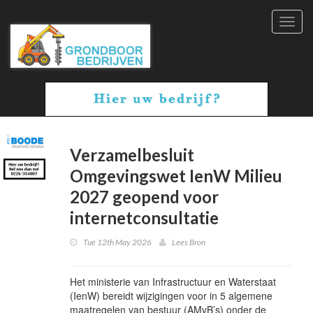
Toggl
navig
Verzamelbesluit
Omgevingswet IenW Milieu
2027 geopend voor
internetconsultatie
Tue 12th May 2026
Lees Bron
Het ministerie van Infrastructuur en Waterstaat
(IenW) bereidt wijzigingen voor in 5 algemene
maatregelen van bestuur (AMvB’s) onder de