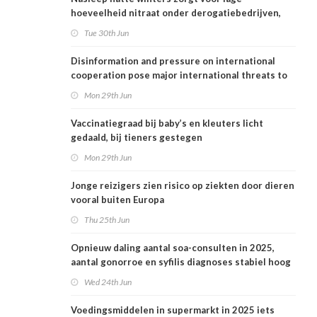
hoeveelheid nitraat onder derogatiebedrijven,
effect afbouw derogatie nog niet zichtbaar
Tue 30th Jun
Disinformation and pressure on international
cooperation pose major international threats to
public health in the Netherlands
Mon 29th Jun
Vaccinatiegraad bij baby’s en kleuters licht
gedaald, bij tieners gestegen
Mon 29th Jun
Jonge reizigers zien risico op ziekten door dieren
vooral buiten Europa
Thu 25th Jun
Opnieuw daling aantal soa-consulten in 2025,
aantal gonorroe en syfilis diagnoses stabiel hoog
Wed 24th Jun
Voedingsmiddelen in supermarkt in 2025 iets