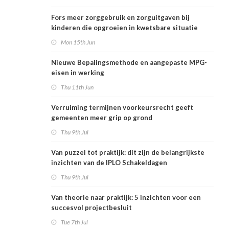
Fors meer zorggebruik en zorguitgaven bij
kinderen die opgroeien in kwetsbare situatie
Mon 15th Jun
Nieuwe Bepalingsmethode en aangepaste MPG-
eisen in werking
Thu 11th Jun
Verruiming termijnen voorkeursrecht geeft
gemeenten meer grip op grond
Thu 9th Jul
Van puzzel tot praktijk: dit zijn de belangrijkste
inzichten van de IPLO Schakeldagen
Thu 9th Jul
Van theorie naar praktijk: 5 inzichten voor een
succesvol projectbesluit
Tue 7th Jul