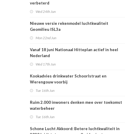
verbeterd
Wed 24th Jun
Nieuwe versie rekenmodel luchtkwaliteit
Geomilieu ISL3a
Mon 22nd Jun
Vanaf 18 juni Nationaal Hitteplan actief in heel
Nederland
Wed 17th Jun
Kookadvies drinkwater Schoorlstraat en
Werengouw voorbij
Tue 16th Jun
Ruim 2.000 inwoners denken mee over toekomst
waterbeheer
Tue 16th Jun
Schone Lucht Akkoord: Betere luchtkwaliteit in