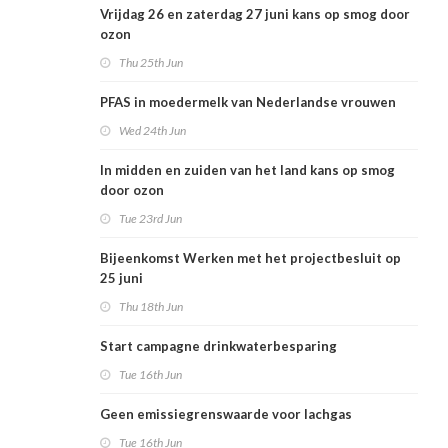
Vrijdag 26 en zaterdag 27 juni kans op smog door
ozon
Thu 25th Jun
PFAS in moedermelk van Nederlandse vrouwen
Wed 24th Jun
In midden en zuiden van het land kans op smog
door ozon
Tue 23rd Jun
Bijeenkomst Werken met het projectbesluit op
25 juni
Thu 18th Jun
Start campagne drinkwaterbesparing
Tue 16th Jun
Geen emissiegrenswaarde voor lachgas
Tue 16th Jun