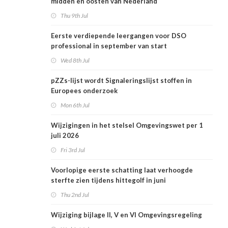
midden en oosten van Nederland
Thu 9th Jul
Eerste verdiepende leergangen voor DSO
professional in september van start
Wed 8th Jul
pZZs-lijst wordt Signaleringslijst stoffen in
Europees onderzoek
Mon 6th Jul
Wijzigingen in het stelsel Omgevingswet per 1
juli 2026
Fri 3rd Jul
Voorlopige eerste schatting laat verhoogde
sterfte zien tijdens hittegolf in juni
Thu 2nd Jul
Wijziging bijlage II, V en VI Omgevingsregeling