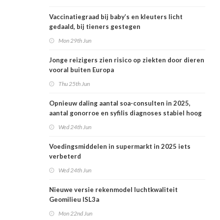
Vaccinatiegraad bij baby’s en kleuters licht
gedaald, bij tieners gestegen
Mon 29th Jun
Jonge reizigers zien risico op ziekten door dieren
vooral buiten Europa
Thu 25th Jun
Opnieuw daling aantal soa-consulten in 2025,
aantal gonorroe en syfilis diagnoses stabiel hoog
Wed 24th Jun
Voedingsmiddelen in supermarkt in 2025 iets
verbeterd
Wed 24th Jun
Nieuwe versie rekenmodel luchtkwaliteit
Geomilieu ISL3a
Mon 22nd Jun