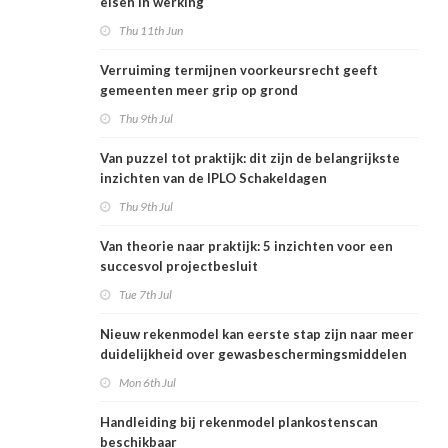
eisen in werking
Thu 11th Jun
Verruiming termijnen voorkeursrecht geeft
gemeenten meer grip op grond
Thu 9th Jul
Van puzzel tot praktijk: dit zijn de belangrijkste
inzichten van de IPLO Schakeldagen
Thu 9th Jul
Van theorie naar praktijk: 5 inzichten voor een
succesvol projectbesluit
Tue 7th Jul
Nieuw rekenmodel kan eerste stap zijn naar meer
duidelijkheid over gewasbeschermingsmiddelen
en woonafstand
Mon 6th Jul
Handleiding bij rekenmodel plankostenscan
beschikbaar