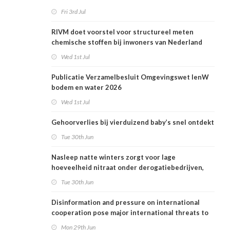
Fri 3rd Jul
RIVM doet voorstel voor structureel meten
chemische stoffen bij inwoners van Nederland
Wed 1st Jul
Publicatie Verzamelbesluit Omgevingswet IenW
bodem en water 2026
Wed 1st Jul
Gehoorverlies bij vierduizend baby’s snel ontdekt
Tue 30th Jun
Nasleep natte winters zorgt voor lage
hoeveelheid nitraat onder derogatiebedrijven,
effect afbouw derogatie nog niet zichtbaar
Tue 30th Jun
Disinformation and pressure on international
cooperation pose major international threats to
public health in the Netherlands
Mon 29th Jun