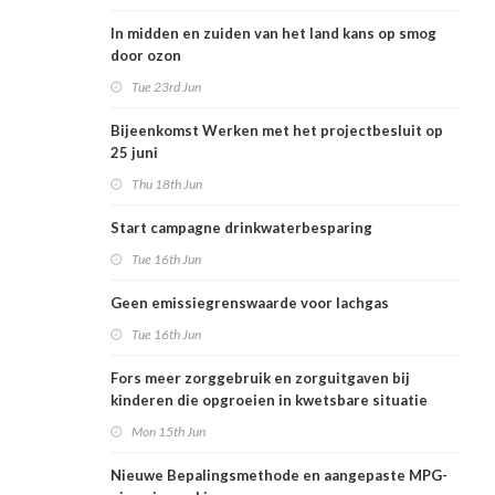
In midden en zuiden van het land kans op smog
door ozon
Tue 23rd Jun
Bijeenkomst Werken met het projectbesluit op
25 juni
Thu 18th Jun
Start campagne drinkwaterbesparing
Tue 16th Jun
Geen emissiegrenswaarde voor lachgas
Tue 16th Jun
Fors meer zorggebruik en zorguitgaven bij
kinderen die opgroeien in kwetsbare situatie
Mon 15th Jun
Nieuwe Bepalingsmethode en aangepaste MPG-