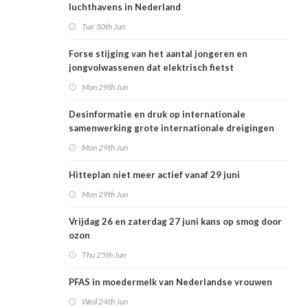
luchthavens in Nederland
Tue 30th Jun
Forse stijging van het aantal jongeren en
jongvolwassenen dat elektrisch fietst
Mon 29th Jun
Desinformatie en druk op internationale
samenwerking grote internationale dreigingen
voor Nederlandse volksgezondheid
Mon 29th Jun
Hitteplan niet meer actief vanaf 29 juni
Mon 29th Jun
Vrijdag 26 en zaterdag 27 juni kans op smog door
ozon
Thu 25th Jun
PFAS in moedermelk van Nederlandse vrouwen
Wed 24th Jun