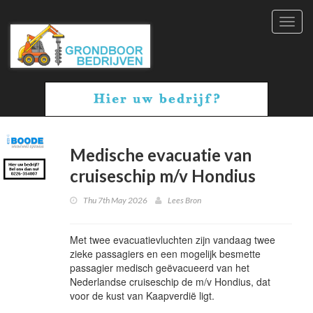
Toggl
navig
Medische evacuatie van
cruiseschip m/v Hondius
Thu 7th May 2026
Lees Bron
Met twee evacuatievluchten zijn vandaag twee
zieke passagiers en een mogelijk besmette
passagier medisch geëvacueerd van het
Nederlandse cruiseschip de m/v Hondius, dat
voor de kust van Kaapverdië ligt.