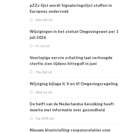
pZZs-lijst wordt Signaleringslijst stoffen in
Europees onderzoek
Mon 6th Jul
Wijzigingen in het stelsel Omgevingswet per 1
juli 2026
Fri 3rd Jul
Voorlopige eerste schatting laat verhoogde
sterfte zien tijdens hittegolf in juni
Thu 2nd Jul
Wijziging bijlage II, V en VI Omgevingsregeling
Wed 1st Jul
De helft van de Nederlandse bevolking heeft
moeite met informatie over gezondheid
Tue 30th Jun
Nieuwe blootstelling-responsrelaties voor