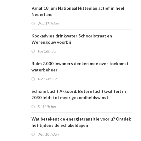
Vanaf 18 juni Nationaal Hitteplan actief in heel
Nederland
Wed 17th Jun
Kookadvies drinkwater Schoorlstraat en
Werengouw voorbij
Tue 16th Jun
Ruim 2.000 inwoners denken mee over toekomst
waterbeheer
Tue 16th Jun
Schone Lucht Akkoord: Betere luchtkwaliteit in
2030 leidt tot meer gezondheidswinst
Fri 12th Jun
Wat betekent de energietransitie voor u? Ontdek
het tijdens de Schakeldagen
Wed 10th Jun